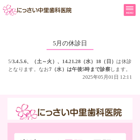
にっさい中里
埼玉
トップページ
ドクター紹介
5月の休診日
診療内容
5/
3.4.5.6、（土～火）、14.21.28（水）18（日）
は休診
クリニック紹介
となります。なお
7（水）は午後5時まで診察
します。
地図・診療時間
2025年05月01日 12:11