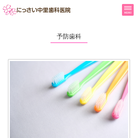
にっさい中里
埼玉
トップページ
予防歯科
ドクター紹介
診療内容
クリニック紹介
地図・診療時間