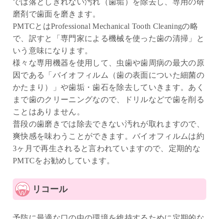
では落としきれない汚れ（歯垢）を除去し、専用の研
磨剤で歯面を磨きます。
PMTCとはProfessional Mechanical Tooth Cleaningの略
で、訳すと「専門家による機械を使った歯の清掃」と
いう意味になります。
様々な専用機器を使用して、虫歯や歯周病の最大の原
因である「バイオフィルム（歯の表面についた細菌の
かたまり）」や歯垢・歯石を除去していきます。あく
まで歯のクリーニングなので、ドリルなどで歯を削る
ことはありません。
普段の歯磨きでは除去できない汚れが取れますので、
爽快感を味わうことができます。バイオフィルムは約
3ヶ月で再生されると言われていますので、定期的な
PMTCをお勧めしています。
リコール
予防に最適な口の中の環境を維持するために定期的な